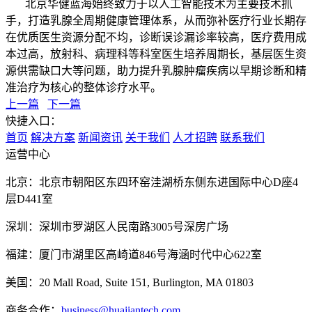
北京华健蓝海始终致力于以人工智能技术为主要技术抓
手，打造乳腺全周期健康管理体系，从而弥补医疗行业长期存
在优质医生资源分配不均，诊断误诊漏诊率较高，医疗费用成
本过高，放射科、病理科等科室医生培养周期长，基层医生资
源供需缺口大等问题，助力提升乳腺肿瘤疾病以早期诊断和精
准治疗为核心的整体诊疗水平。
上一篇
下一篇
快捷入口：
首页
解决方案
新闻资讯
关于我们
人才招聘
联系我们
运营中心
北京：北京市朝阳区东四环窑洼湖桥东侧东进国际中心D座4
层D441室
深圳：深圳市罗湖区人民南路3005号深房广场
福建：厦门市湖里区高崎道846号海涵时代中心622室
美国：20 Mall Road, Suite 151, Burlington, MA 01803
商务合作：
business@huajiantech.com