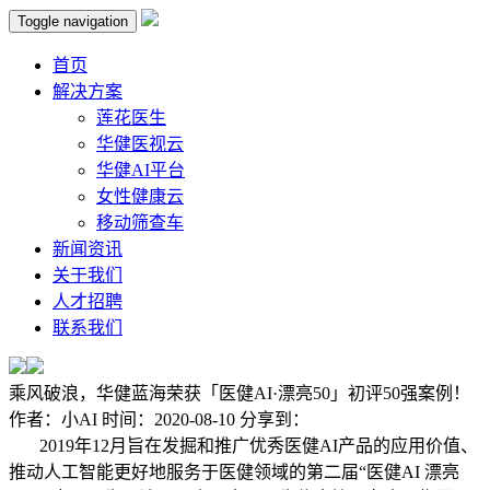
Toggle navigation
首页
解决方案
莲花医生
华健医视云
华健AI平台
女性健康云
移动筛查车
新闻资讯
关于我们
人才招聘
联系我们
乘风破浪，华健蓝海荣获「医健AI·漂亮50」初评50强案例！
作者：
小AI
时间：
2020-08-10
分享到：
2019年12月旨在发掘和推广优秀医健AI产品的应用价值、
推动人工智能更好地服务于医健领域的第二届“医健AI 漂亮