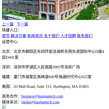
上一篇
下一篇
快捷入口：
首页
解决方案
新闻资讯
关于我们
人才招聘
联系我们
运营中心
北京：北京市朝阳区东四环窑洼湖桥东侧东进国际中心D座4
层D441室
深圳：深圳市罗湖区人民南路3005号深房广场
福建：厦门市湖里区高崎道846号海涵时代中心622室
美国：20 Mall Road, Suite 151, Burlington, MA 01803
商务合作：
business@huajiantech.com
媒体采访：
media@huajiantech.com