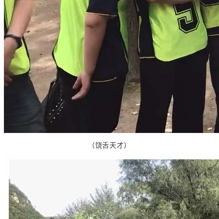
（饶舌天才）