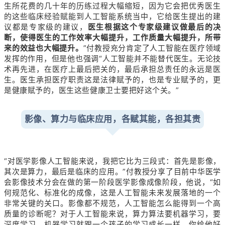
生所花费的几十年的历练过程大幅缩短，因为它会把优秀医生
的这些临床经验赋能到人工智能系统当中，它给医生提出的建
议都是专家级的建议，
医生根据这个专家级建议做最后的决
断，使得医生的工作效率大幅提升，工作质量大幅提升，所带
来的效益也大幅提升。
”付教授充分肯定了人工智能在医疗领域
发挥的作用，但是他也强调“人工智能并不能替代医生。无论技
术再先进，在医疗上最后把关的，最后承担总责任的永远是医
生。医生承担医疗职责这是法律赋予的，也是专业赋予的，更
是健康赋予的，医生这些健康卫士要把好这个关。”
影像、算力与临床应用，各赋其能，各担其责
“对医学影像人工智能来说，我把它比为三段式：首先是影像，
其次是算力，最后是临床的应用。”付教授分享了目前中华医学
会影像技术分会在做的第一阶段医学影像成像阶段，他说，“如
何规范化、标准化的成像，这是人工智能未来发展落地的一个
非常关键的关口。影像都不规范，人工智能怎么能得到一个高
质量的诊断呢？对于人工智能来说，算力算法要机器学习，要
深度学习。机器学习就跟一个孩子的学习成长一样，你给他好